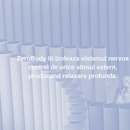
ZeroBody iti izoleaza sistemul nervos
central de orice stimul extern,
producand relaxare profunda.